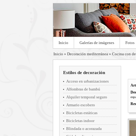
Inicio
Galerías de imágenes
Fotos
Inicio
»
Decoración mediterránea
»
Cocina con de
Estilos de decoración
Acceso en urbanizaciones
Art
Alfombras de bambú
Des
Alquiler temporal seguro
espa
Res
Armario escobero
Bicicletas estáticas
Bicicletas indoor
Blindada o acorazada