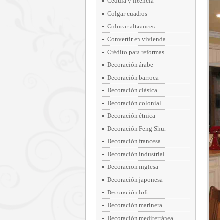
Cédula y licencia
Colgar cuadros
Colocar altavoces
Convertir en vivienda
Crédito para reformas
Decoración árabe
Decoración barroca
Decoración clásica
Decoración colonial
Decoración étnica
Decoración Feng Shui
Decoración francesa
Decoración industrial
Decoración inglesa
Decoración japonesa
Decoración loft
Decoración marinera
Decoración mediterránea