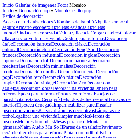
Inicio
Galerías de imágenes
Fotos
Mosaico
Inicio
»
Decoración pop
»
Muebles estilo pop
Estilos de decoración
Acceso en urbanizaciones
Alfombras de bambú
Alquiler temporal
seguro
Armario escobero
Bicicletas estáticas
Bicicletas
indoor
Blindada o acorazada
Cédula y licencia
Colgar cuadros
Colocar
altavoces
Convertir en vivienda
Crédito para reformas
Decoración
árabe
Decoración barroca
Decoración clásica
Decoración
colonial
Decoración étnica
Decoración Feng Shui
Decoración
francesa
Decoración industrial
Decoración inglesa
Decoración
japonesa
Decoración loft
Decoración marinera
Decoración
mediterránea
Decoración minimalista
Decoración
moderna
Decoración nórdica
Decoración oriental
Decoración
pop
Decoración retro
Decoración rústica
Decoración
tropical
Decoración vintage
Decoración Zen
Decorar con
azulejos
Decorar sin obras
Decorar una vivienda
Dinero para
reforma
Época para reformar
Errores en reforma
Espejos de
pared
Evitar estafas: Cerrajería
Felpudos de bienvenida
Hamacas de
interior
Hipoteca denegada
Impermeabilizar pared
Instalar
piscina
Ionizadores
Kit solar
Láminas decorativas
Lámparas de
techo
Legalizar una vivienda
Limpiar muebles
Marcas de
piscinas
Mejores bombillas
Mesas para coser
Montar un
gimnasio
Naim Audio Mu-So II
Partes de un taladro
Pavimento
cerámico
Permisos para reforma
Pintar con rodillo
Piscina