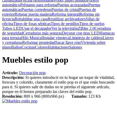
climatizada
Piscina desmontable
Poner papel pintado
Portero
automático
Préstamo para reforma
Puertas acorazadas
Puertas
automáticas
Puertas correderas
Puertas de cristal
Puertas de
exterior
Rebajar puerta madera
Reforma integral
Reforma sin
licencia
Rehabilitar una casa
Reutilizar archivadores
Sillas de
oficina
Tipos de fosas sépticas
Tipos de pestillos
Tipos de suelos
Tubos LED
Usar el decapador
Ver la televisión
ZBike 2.0
Cerradura
de seguridad
Cerraduras más seguras
Decorar con tiras LED
Hamacas
para terraza
Hilo Musical
Instalar vinoteca
Limpieza de caldera
Llaves
y cerraduras
Reformar propiedad
Sacar llave rota
Vivienda sobre
plano
Baños
Cocinas
Colores
Habitaciones
Salones
Muebles estilo pop
Artículo:
Decoración pop
.
Descripción:
Si quieres introducir en tu hogar un toque de vitalidad,
frescura y colorido, claramente el estilo pop es el que estás buscando
para ti. Si quieres salir de dudas no te pierdas el siguiente artículo,
porque en él hemos preparado las claves del estilo pop.
Resolución:
800 x 966 (800x966 px)
Tamaño:
123 Kb