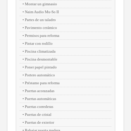
Montar un gimnasio
Naim Audio Mu-So II
Partes de un taladro
Pavimento cerámico
Permisos para reforma
Pintar con rodillo
Piscina climatizada
Piscina desmontable
Poner papel pintado
Portero automático
Préstamo para reforma
Puertas acorazadas
Puertas automáticas
Puertas correderas
Puertas de cristal
Puertas de exterior
Rebajar puerta madera