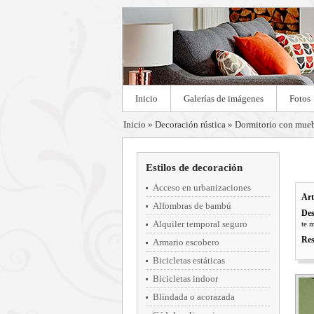
Inicio
Galerías de imágenes
Fotos
Inicio
»
Decoración rústica
»
Dormitorio con mueb
Estilos de decoración
Acceso en urbanizaciones
Art
Alfombras de bambú
Des
Alquiler temporal seguro
te m
Res
Armario escobero
Bicicletas estáticas
Bicicletas indoor
Blindada o acorazada