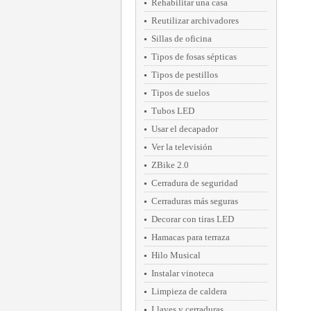
Rehabilitar una casa
Reutilizar archivadores
Sillas de oficina
Tipos de fosas sépticas
Tipos de pestillos
Tipos de suelos
Tubos LED
Usar el decapador
Ver la televisión
ZBike 2.0
Cerradura de seguridad
Cerraduras más seguras
Decorar con tiras LED
Hamacas para terraza
Hilo Musical
Instalar vinoteca
Limpieza de caldera
Llaves y cerraduras