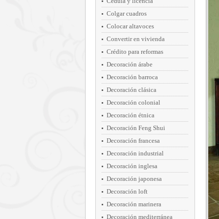
Cédula y licencia
Colgar cuadros
Colocar altavoces
Convertir en vivienda
Crédito para reformas
Decoración árabe
Decoración barroca
Decoración clásica
Decoración colonial
Decoración étnica
Decoración Feng Shui
Decoración francesa
Decoración industrial
Decoración inglesa
Decoración japonesa
Decoración loft
Decoración marinera
Decoración mediterránea