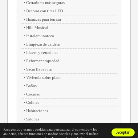
Cerraduras más seguras
Decorar con tiras LED
Hamacas para terraza
Hilo Musical
Instalar vinoteca
Limpieza de caldera
Llaves y cerraduras
Reformar propiedad
Sacar llave rota
Vivienda sobre plano
Baños
Cocinas
Colores
Habitaciones
Salones
Recogemos y usamos cookies para personalizar el contenido y los
Aceptar
anuncios, ofrecer funciones de medios sociales y analizar el tráfico.
Compartimos información sobre el uso que haga del sitio web con