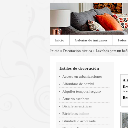
Inicio
Galerías de imágenes
Fotos
Inicio
»
Decoración rústica
»
Lavabos para un bañ
Estilos de decoración
Acceso en urbanizaciones
Art
Alfombras de bambú
Des
Alquiler temporal seguro
te m
Res
Armario escobero
Bicicletas estáticas
Bicicletas indoor
Blindada o acorazada