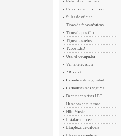
Rehabilitar una casa
Reutilizar archivadores
Sillas de oficina
Tipos de fosas sépticas
Tipos de pestillos
Tipos de suelos
Tubos LED
Usar el decapador
Ver la televisión
ZBike 2.0
Cerradura de seguridad
Cerraduras más seguras
Decorar con tiras LED
Hamacas para terraza
Hilo Musical
Instalar vinoteca
Limpieza de caldera
Llaves y cerraduras