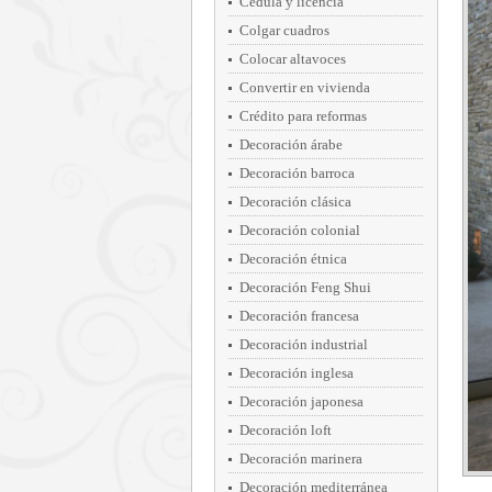
Cédula y licencia
Colgar cuadros
Colocar altavoces
Convertir en vivienda
Crédito para reformas
Decoración árabe
Decoración barroca
Decoración clásica
Decoración colonial
Decoración étnica
Decoración Feng Shui
Decoración francesa
Decoración industrial
Decoración inglesa
Decoración japonesa
Decoración loft
Decoración marinera
Decoración mediterránea