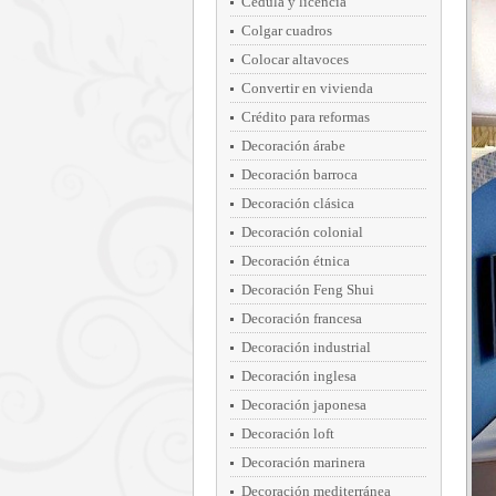
Cédula y licencia
Colgar cuadros
Colocar altavoces
Convertir en vivienda
Crédito para reformas
Decoración árabe
Decoración barroca
Decoración clásica
Decoración colonial
Decoración étnica
Decoración Feng Shui
Decoración francesa
Decoración industrial
Decoración inglesa
Decoración japonesa
Decoración loft
Decoración marinera
Decoración mediterránea