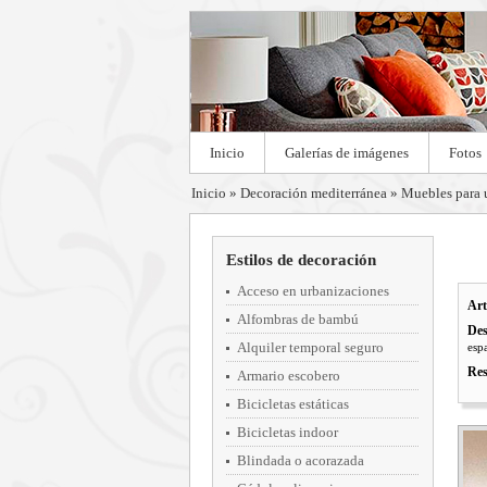
Inicio
Galerías de imágenes
Fotos
Inicio
»
Decoración mediterránea
»
Muebles para 
Estilos de decoración
Acceso en urbanizaciones
Art
Alfombras de bambú
Des
Alquiler temporal seguro
espa
Res
Armario escobero
Bicicletas estáticas
Bicicletas indoor
Blindada o acorazada