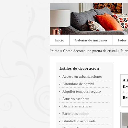
Inicio
Galerías de imágenes
Fotos
Inicio
»
Cómo decorar una puerta de cristal
»
Puer
Estilos de decoración
Acceso en urbanizaciones
Art
Alfombras de bambú
Des
Alquiler temporal seguro
pro
Res
Armario escobero
Bicicletas estáticas
Bicicletas indoor
Blindada o acorazada